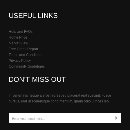
USEFUL LINKS
Help and FAQs
Home Price
Market View
Free Credit Report
Terms and Conditions
Privacy Policy
Community Guidelines
DON’T MISS OUT
In venenatis neque a eros laoreet eu placerat erat suscipit. Fusce
cursus, erat ut scelerisque condimentum, quam odio ultrices leo.