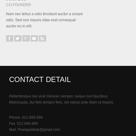
CO-FOUNDER
Nam nec tellus a odio tincidunt auctor a ornare
odio. Sed non mauris vitae erat consequat
auctor eu in elit.
CONTACT DETAIL
Pellentesque nec erat. Aenean semper, neque non faucibus.
Malesuada, dui felis tempor felis, vel varius ante diam ut mauris.
Phone. 012.666.999
Fax. 012.666.999
Mail.
Pixelgeeklab@gmail.com