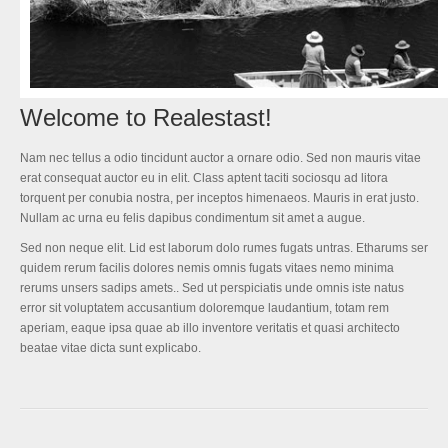
Welcome to Realestast!
Nam nec tellus a odio tincidunt auctor a ornare odio. Sed non mauris vitae
erat consequat auctor eu in elit. Class aptent taciti sociosqu ad litora
torquent per conubia nostra, per inceptos himenaeos. Mauris in erat justo.
Nullam ac urna eu felis dapibus condimentum sit amet a augue.
Sed non neque elit. Lid est laborum dolo rumes fugats untras. Etharums ser
quidem rerum facilis dolores nemis omnis fugats vitaes nemo minima
rerums unsers sadips amets.. Sed ut perspiciatis unde omnis iste natus
error sit voluptatem accusantium doloremque laudantium, totam rem
aperiam, eaque ipsa quae ab illo inventore veritatis et quasi architecto
beatae vitae dicta sunt explicabo.